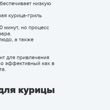
обеспечивает низкую
ая курица-гриль
 минут, но процесс
вара.
людо, а также
ент для привлечения
во эффективный как в
та.
для курицы