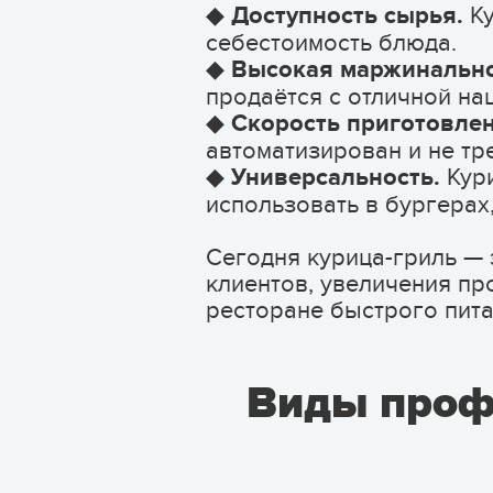
◆
Доступность сырья
.
Ку
себестоимость блюда.
◆
Высокая маржинальн
продаётся с отличной на
◆
Скорость приготовлен
автоматизирован и не тр
◆
Универсальность.
Кури
использовать в бургерах,
Сегодня курица-гриль — 
клиентов, увеличения п
ресторане быстрого пита
Виды проф