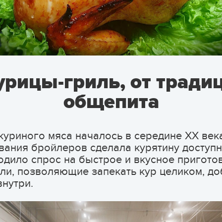
урицы-гриль, от традиц
общепита
уриного мяса началось в середине XX века
ния бройлеров сделала курятину доступн
родило спрос на быстрое и вкусное пригото
ли, позволяющие запекать кур целиком, до
внутри.